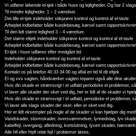
Vi udfører løbende el-tjek i både huse og lejligheder. Og har 2 slags 
Til mindre lejligheder. 1 – 2 værelser.
Det lille el-tjek indeholder stikprøve kontrol og kontrol af el-tavle
Arbejdet indbefatter både kundebesøg, kørsel samt rapportskrivnin
Til den lidt større lejlighed 3 – 4 værelser.
Det større eltjek indeholder stikprøve kontrol og kontrol af el-tavle
Arbejdet indbefatter både kundebesøg, kørsel samt rapportskrivnin
El-tjek i huse udføres efter medgået tid.
Indeholder stikprøve kontrol og kontrol af el-tavle
Arbejdet indbefatter både kundebesøg, kørsel samt rapportskrivning
Kontakt os på telefon 40 33 34 00 og aftal en tid til dit eltjek
El og vvs vagten, håndværker vagten reparer også alle dine akutt
Hvis din skade er strømsvigt / el udfald periodiske el problemer, så e
vi laver alle skader der sker ved dig, her er lidt af de skader vi hjæ
Hvis din skade er strømsvigt / el udfald, periodiske el problemer, så 
Vi laver alle slags skader der sker, eller er sket ved dig.
Her er lidt eksempler på nogle af de skader vi kan hjælper dig med
Vandskader, stormskader, oversvømmelser, lynnedslag, lyn skade
kabelfejl, overgang, afledning, kortslutning, tyveri skader, hærværk
Alle hfi eller Hpfi relæ fejl / problemer løses,