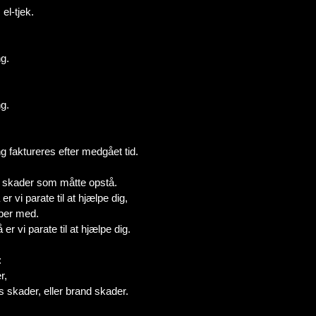
el-tjek.
g.
g.
 faktureres efter medgået tid.
e skader som måtte opstå.
r vi parate til at hjælpe dig,
lper med.
er vi parate til at hjælpe dig.
:
r,
s skader, eller brand skader.