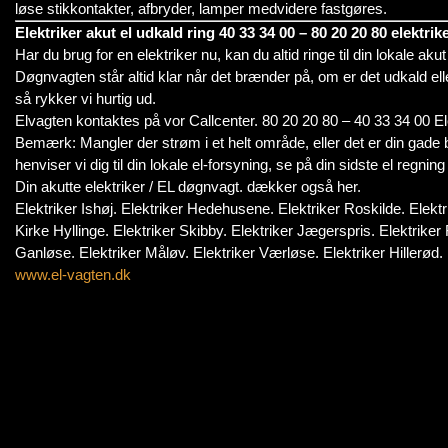
løse stikkontakter, afbryder, lamper medvidere fastgøres.
Elektriker akut el udkald ring 40 33 34 00 – 80 20 20 80 elektri
Har du brug for en elektriker nu, kan du altid ringe til din lokale aku
Døgnvagten står altid klar når det brænder på, om er det udkald elle
så rykker vi hurtig ud.
Elvagten kontaktes på vor Callcenter. 80 20 20 80 – 40 33 34 00 E
Bemærk: Mangler der strøm i et helt område, eller det er din gade b
henviser vi dig til din lokale el-forsyning, se på din sidste el regnin
Din akutte elektriker / EL døgnvagt. dækker også her.
Elektriker Ishøj. Elektriker Hedehusene. Elektriker Roskilde. Elektr
Kirke Hyllinge. Elektriker Skibby. Elektriker Jægerspris. Elektrike
Ganløse. Elektriker Måløv. Elektriker Værløse. Elektriker Hillerød. E
www.el-vagten.dk