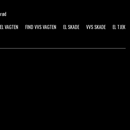
erød
 EL VAGTEN
FIND VVS VAGTEN
EL SKADE
VVS SKADE
EL TJEK