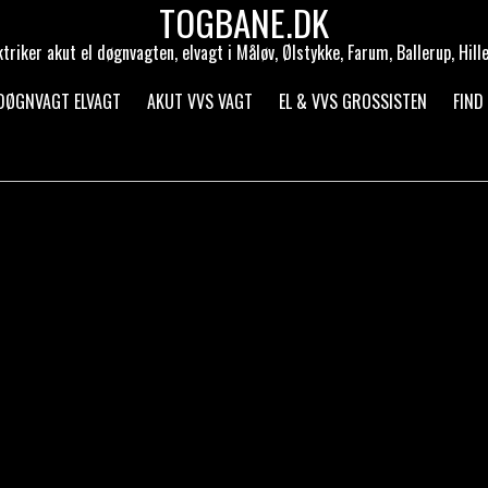
TOGBANE.DK
ktriker akut el døgnvagten, elvagt i Måløv, Ølstykke, Farum, Ballerup, Hill
 DØGNVAGT ELVAGT
AKUT VVS VAGT
EL & VVS GROSSISTEN
FIND